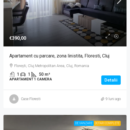
€390,00
Apartament cu parcare, zona linistita, Floresti, Cluj
Florești, Cluj Metropolitan Area, Cluj, Romania
1
1
50
m²
APARTAMENT 1 CAMERA
Detalii
Case Floresti
9 luni ago
DE VANZARE
DOTARI COMPLETE