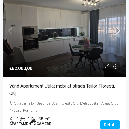
€82.000,00
Vând Apartament Utilat mobilat strada Teilor Floresti,
Cluj.
Strada Teilor, Șesul de Sus, Florești, Cluj Metropolitan Area, Cluj,
470280, Romania
1
1
38
m²
APARTAMENT 2 CAMERE
Detalii