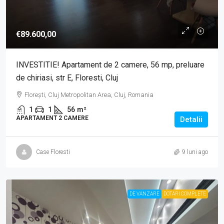
€89.600,00
INVESTITIE! Apartament de 2 camere, 56 mp, preluare
de chiriasi, str E, Floresti, Cluj
Florești, Cluj Metropolitan Area, Cluj, Romania
1
1
56
m²
APARTAMENT 2 CAMERE
Detalii
Case Floresti
9 luni ago
DE VANZARE
DOTARI COMPLETE