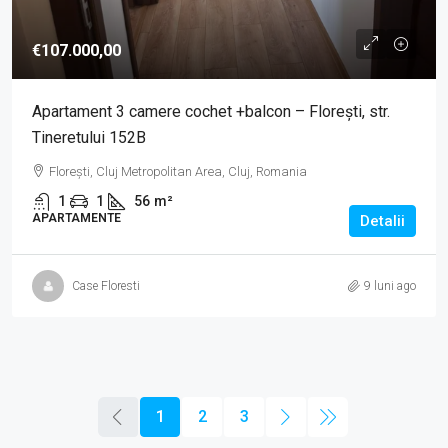
€107.000,00
Apartament 3 camere cochet +balcon – Florești, str.
Tineretului 152B
Florești, Cluj Metropolitan Area, Cluj, Romania
1
1
56
m²
APARTAMENTE
Detalii
Case Floresti
9 luni ago
1
2
3