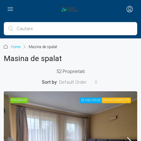
Home
Masina de spalat
Masina de spalat
52 Proprietati
Sort by:
Default Order
PROMOVAT
DE INCHIRIAT
DOTARI COMPLETE