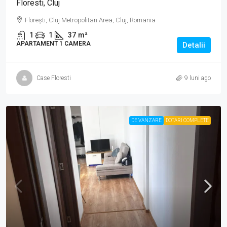
Floresti, Cluj
Florești, Cluj Metropolitan Area, Cluj, Romania
1
1
37
m²
APARTAMENT 1 CAMERA
Detalii
Case Floresti
9 luni ago
DE VANZARE
DOTARI COMPLETE