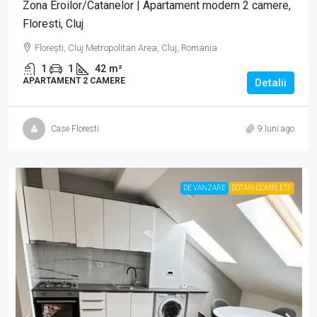
Zona Eroilor/Catanelor | Apartament modern 2 camere,
Floresti, Cluj
Florești, Cluj Metropolitan Area, Cluj, Romania
1
1
42
m²
APARTAMENT 2 CAMERE
Detalii
Case Floresti
9 luni ago
DE VANZARE
DOTARI COMPLETE