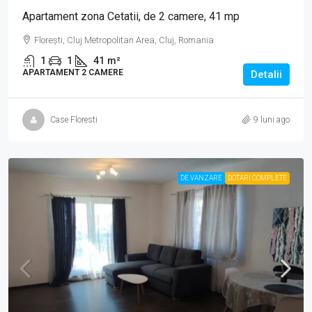
Apartament zona Cetatii, de 2 camere, 41 mp
Florești, Cluj Metropolitan Area, Cluj, Romania
1
1
41
m²
APARTAMENT 2 CAMERE
Detalii
Case Floresti
9 luni ago
DE VANZARE
DOTARI COMPLETE