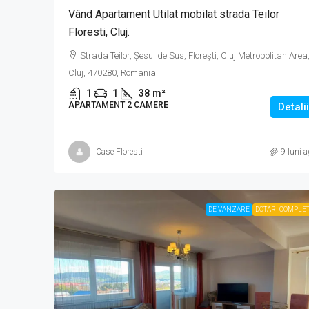
Vând Apartament Utilat mobilat strada Teilor
Floresti, Cluj.
Strada Teilor, Șesul de Sus, Florești, Cluj Metropolitan Area
Cluj, 470280, Romania
1
1
38
m²
APARTAMENT 2 CAMERE
Detalii
Case Floresti
9 luni 
DE VANZARE
DOTARI COMPLE