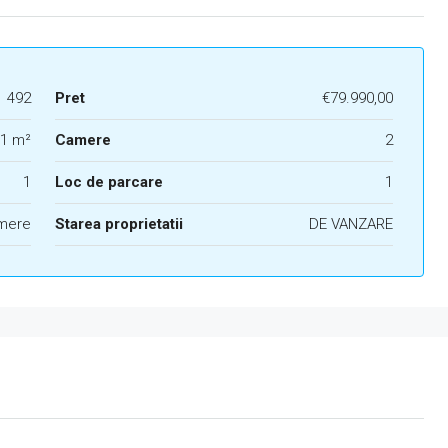
1 492
Pret
€79.990,00
1 m²
Camere
2
1
Loc de parcare
1
mere
Starea proprietatii
DE VANZARE