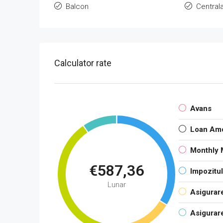
Balcon
Central
Calculator rate
Avans
Loan Am
Monthly 
€587,36
Impozitul
Lunar
Asigurare
Asigurare