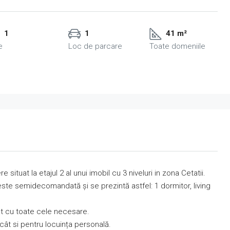
1
1
41 m²
e
Loc de parcare
Toate domeniile
uat la etajul 2 al unui imobil cu 3 niveluri in zona Cetatii.
te semidecomandată și se prezintă astfel: 1 dormitor, living
lat cu toate cele necesare.
 cât si pentru locuința personală.