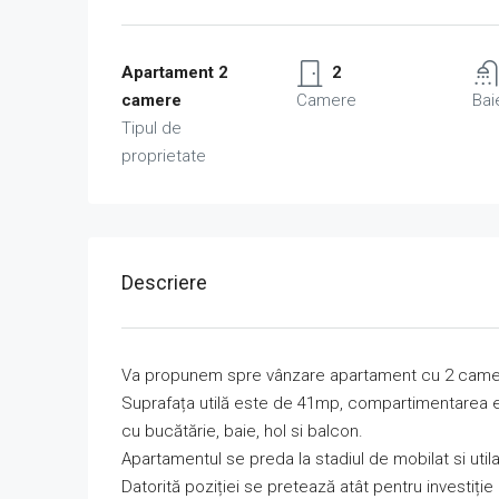
Apartament 2
2
camere
Camere
Bai
Tipul de
proprietate
Descriere
Va propunem spre vânzare apartament cu 2 camere sit
Suprafața utilă este de 41mp, compartimentarea es
cu bucătărie, baie, hol si balcon.
Apartamentul se preda la stadiul de mobilat si uti
Datorită poziției se pretează atât pentru investiție