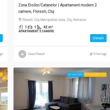
Zona Eroilor/Catanelor | Apartament modern 2
camere, Floresti, Cluj
,
Florești, Cluj Metropolitan Area, Cluj, Romania
1
1
42
m²
APARTAMENT 2 CAMERE
Detalii
ago
Case Floresti
9 luni ago
TE
DE VANZARE
DOTARI COMPLETE