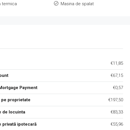
a termica
Masina de spalat
€11,85
ount
€67,15
Mortgage Payment
€0,57
 pe proprietate
€197,50
 de locuinta
€83,33
 privată ipotecară
€55,96