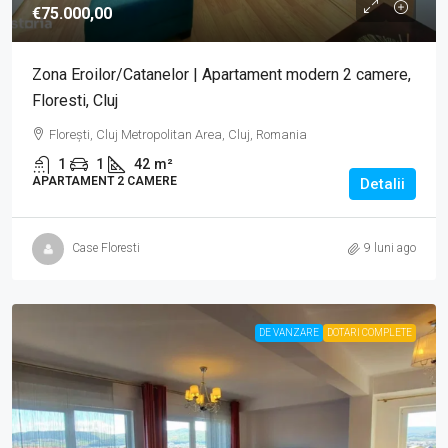
€75.000,00
Zona Eroilor/Catanelor | Apartament modern 2 camere,
Floresti, Cluj
Florești, Cluj Metropolitan Area, Cluj, Romania
1
1
42
m²
APARTAMENT 2 CAMERE
Detalii
Case Floresti
9 luni ago
DE VANZARE
DOTARI COMPLETE