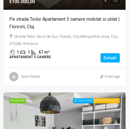
€105.000,00
Pe strada Teilor Apartament 3 camere mobilat si utilat |
Floresti, Cluj.
Strada Teilor, Șesul de Sus, Florești, Cluj Metropolitan Area, Cluj,
470280, Romania
1
1
67
m²
APARTAMENT 3 CAMERE
Detalii
Case Floresti
9 luni ago
PROMOVAT
DE INCHIRIAT
DOTARI COMPLETE