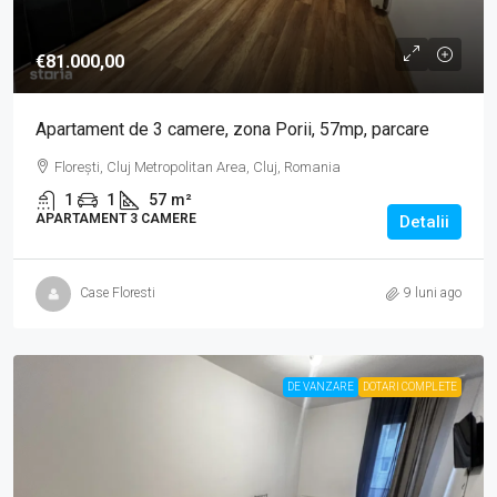
€81.000,00
Apartament de 3 camere, zona Porii, 57mp, parcare
Florești, Cluj Metropolitan Area, Cluj, Romania
1
1
57
m²
APARTAMENT 3 CAMERE
Detalii
Case Floresti
9 luni ago
DE VANZARE
DOTARI COMPLETE