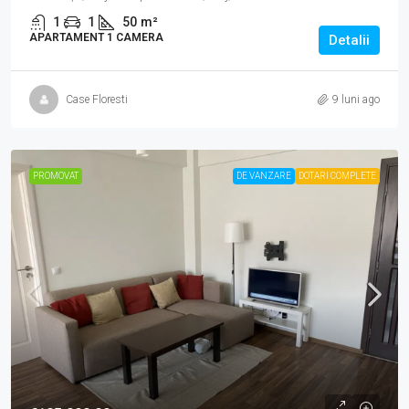
1
1
50
m²
APARTAMENT 1 CAMERA
Detalii
Case Floresti
9 luni ago
PROMOVAT
DE VANZARE
DOTARI COMPLETE