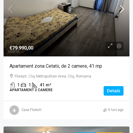
€79.990,00
Apartament zona Cetatii, de 2 camere, 41 mp
Florești, Cluj Metropolitan Area, Cluj, Romania
1
1
41
m²
APARTAMENT 2 CAMERE
Detalii
Case Floresti
9 luni ago