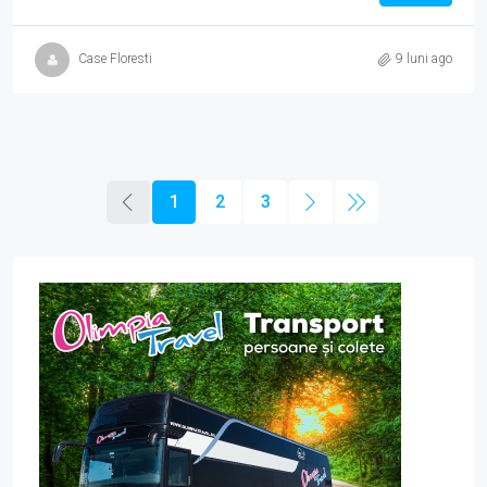
Case Floresti
9 luni ago
1
2
3