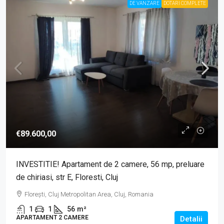
DE VANZARE
DOTARI COMPLETE
€89.600,00
INVESTITIE! Apartament de 2 camere, 56 mp, preluare
de chiriasi, str E, Floresti, Cluj
Florești, Cluj Metropolitan Area, Cluj, Romania
1
1
56
m²
APARTAMENT 2 CAMERE
Detalii