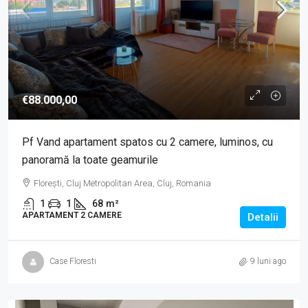
€88.000,00
Pf Vand apartament spatos cu 2 camere, luminos, cu
panoramă la toate geamurile
Florești, Cluj Metropolitan Area, Cluj, Romania
1
1
68
m²
APARTAMENT 2 CAMERE
Detalii
Case Floresti
9 luni ago