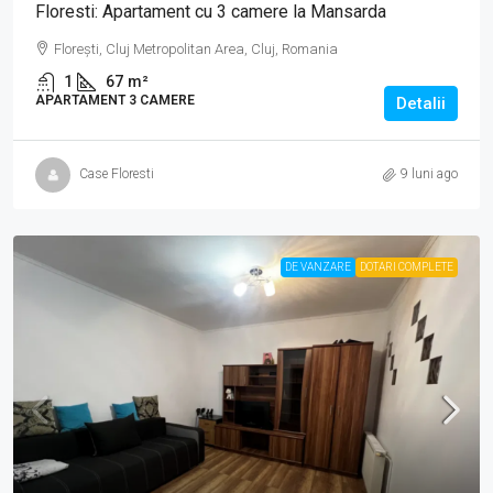
Floresti: Apartament cu 3 camere la Mansarda
Florești, Cluj Metropolitan Area, Cluj, Romania
1
67
m²
APARTAMENT 3 CAMERE
Detalii
Case Floresti
9 luni ago
DE VANZARE
DOTARI COMPLETE