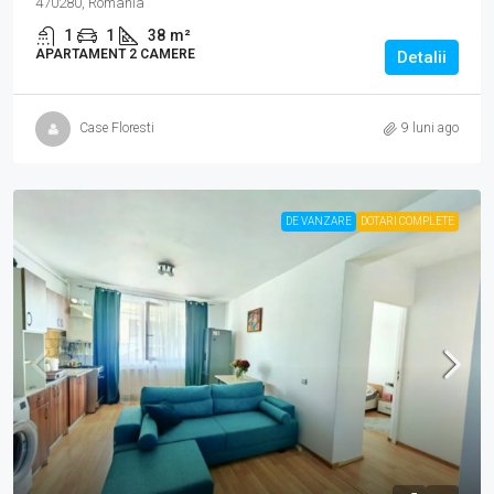
470280, Romania
1
1
38
m²
APARTAMENT 2 CAMERE
Detalii
Case Floresti
9 luni ago
DE VANZARE
DOTARI COMPLETE