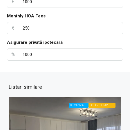
€
Monthly HOA Fees
€
Asigurare privată ipotecară
%
Listari similare
DE VANZARE
DOTARI COMPLETE