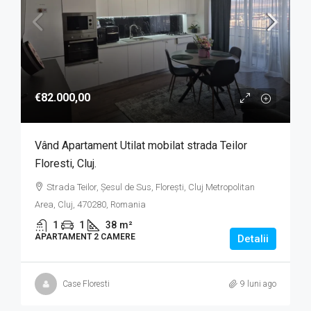
€82.000,00
Vând Apartament Utilat mobilat strada Teilor
Floresti, Cluj.
Strada Teilor, Șesul de Sus, Florești, Cluj Metropolitan
Area, Cluj, 470280, Romania
1
1
38
m²
APARTAMENT 2 CAMERE
Detalii
Case Floresti
9 luni ago