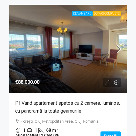
DE VANZARE
DOTARI COMPLETE
€88.000,00
Pf Vand apartament spatos cu 2 camere, luminos,
cu panoramă la toate geamurile
Florești, Cluj Metropolitan Area, Cluj, Romania
1
1
68
m²
APARTAMENT 2 CAMERE