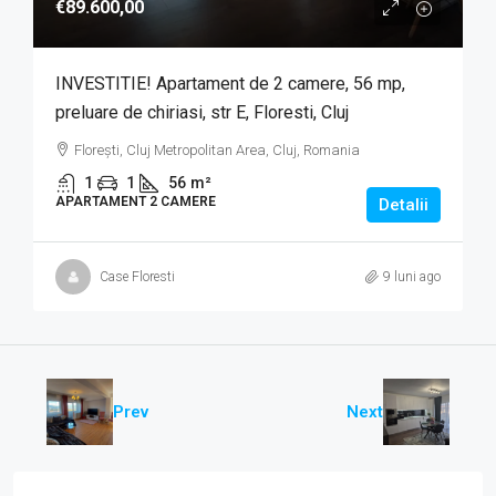
€89.600,00
INVESTITIE! Apartament de 2 camere, 56 mp,
preluare de chiriasi, str E, Floresti, Cluj
Florești, Cluj Metropolitan Area, Cluj, Romania
1
1
56
m²
APARTAMENT 2 CAMERE
Detalii
Case Floresti
9 luni ago
Prev
Next