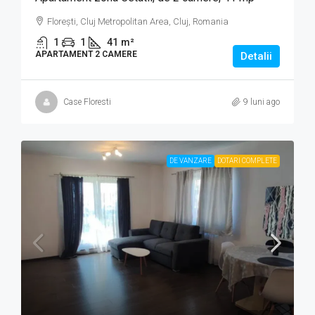
Florești, Cluj Metropolitan Area, Cluj, Romania
1
1
41
m²
APARTAMENT 2 CAMERE
Detalii
Case Floresti
9 luni ago
DE VANZARE
DOTARI COMPLETE