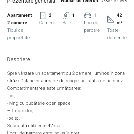
Prezentare generala
Numar de telefon:
0785 432 543
Apartament
2
1
1
42
2 camere
Camere
Baie
Loc de
m²
Tipul de
parcare
Toate
proprietate
domeniile
Descriere
Spre vânzare un apartament cu 2 camere, luminos în zona
străzii Catanelor aproape de magazine, stația de autobuz.
Compartimentarea este următoarea:
-hol;
-living cu bucătărie open space;
– 1 dormitor;
-baie; .
Suprafața utilă este 42 mp.
Locul de parcare este inclus în preț .