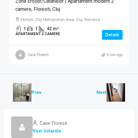
Zona Eroilor/Catanelor | Apartament modern 2
camere, Floresti, Cluj
Florești, Cluj Metropolitan Area, Cluj, Romania
1
1
42
m²
APARTAMENT 2 CAMERE
Detalii
Case Floresti
9 luni ago
Prev
Next
Case Floresti
Vezi listariile