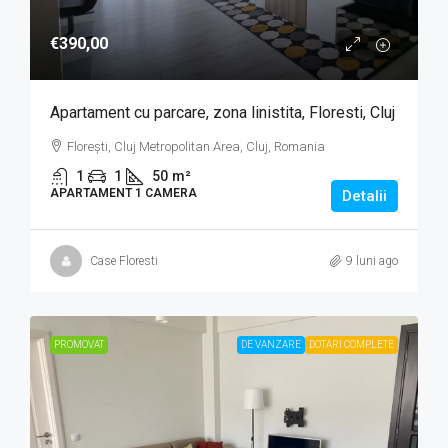
€390,00
Apartament cu parcare, zona linistita, Floresti, Cluj
Florești, Cluj Metropolitan Area, Cluj, Romania
1
1
50
m²
APARTAMENT 1 CAMERA
Detalii
Case Floresti
9 luni ago
PROMOVAT
DE VANZARE
DOTARI COMPLETE