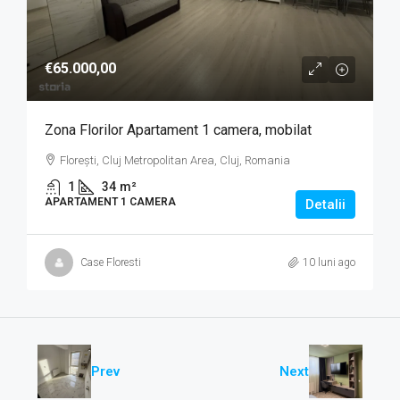
€65.000,00
Zona Florilor Apartament 1 camera, mobilat
Florești, Cluj Metropolitan Area, Cluj, Romania
1
34
m²
APARTAMENT 1 CAMERA
Detalii
Case Floresti
10 luni ago
Prev
Next