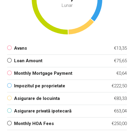
Lunar
Avans
€13,35
Loan Amount
€75,65
Monthly Mortgage Payment
€0,64
Impozitul pe proprietate
€222,50
Asigurare de locuinta
€83,33
Asigurare privată ipotecară
€63,04
Monthly HOA Fees
€250,00