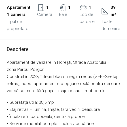
Apartament
1
1
1
39
1 camera
Camera
Baie
Loc de
m²
Tipul de
parcare
Toate
proprietate
domeniile
Descriere
Apartament de vânzare în Florești, Strada Abatorului –
zona Parcul Poligon
Construit în 2023, într-un bloc cu regim redus (S+P+3+etaj
retras), acest apartament e o opțiune reală pentru cei care
vor să se mute fără grija finisajelor sau a mobilierului.
• Suprafață utilă: 38,5 mp
• Etaj retras – lumină, liniște, fără vecini deasupra
• Încălzire în pardoseală, centrală proprie
• Se vinde mobilat complet, inclusiv bucătărie