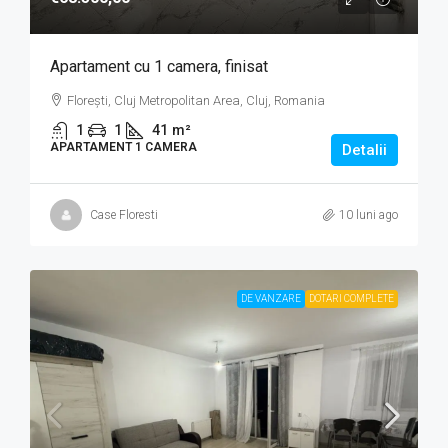
Apartament cu 1 camera, finisat
Florești, Cluj Metropolitan Area, Cluj, Romania
1
1
41
m²
APARTAMENT 1 CAMERA
Detalii
Case Floresti
10 luni ago
DE VANZARE
DOTARI COMPLETE