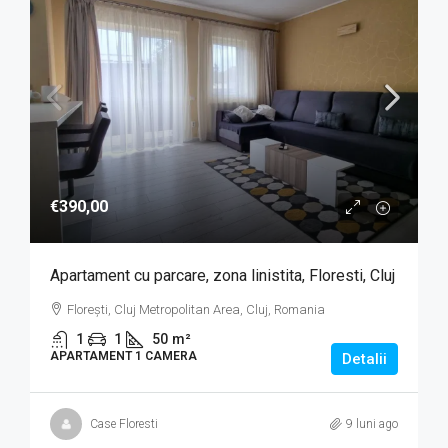
€390,00
Apartament cu parcare, zona linistita, Floresti, Cluj
Florești, Cluj Metropolitan Area, Cluj, Romania
1
1
50
m²
APARTAMENT 1 CAMERA
Detalii
Case Floresti
9 luni ago