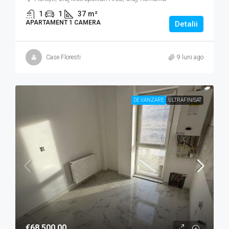
1
1
37
m²
APARTAMENT 1 CAMERA
Detalii
Case Floresti
9 luni ago
DE VANZARE
ULTRAFINISAT
€68.500,00