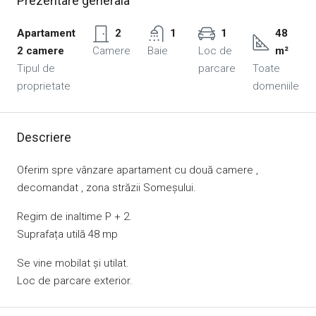
Prezentare generala
Apartament
2
1
1
48
2 camere
Camere
Baie
Loc de
m²
Tipul de
parcare
Toate
proprietate
domeniile
Descriere
Oferim spre vânzare apartament cu două camere ,
decomandat , zona străzii Someșului.
Regim de inaltime P + 2.
Suprafața utilă 48 mp
Se vine mobilat și utilat.
Loc de parcare exterior.