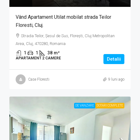
Vând Apartament Utilat mobilat strada Teilor
Floresti, Cluj.
Strada Teilor, Șesul de Sus, Florești, Cluj Metropolitan
Area, Cluj, 470280, Romania
1
1
38
m²
APARTAMENT 2 CAMERE
Detalii
Case Floresti
9 luni ago
DE VANZARE
DOTARI COMPLETE