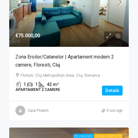
€75.000,00
Zona Eroilor/Catanelor | Apartament modern 2
camere, Floresti, Cluj
Florești, Cluj Metropolitan Area, Cluj, Romania
1
1
42
m²
APARTAMENT 2 CAMERE
Detalii
Case Floresti
9 luni ago
DE VANZARE
DOTARI COMPLETE