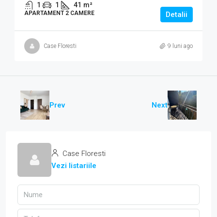
1
1
41
m²
APARTAMENT 2 CAMERE
Detalii
Case Floresti
9 luni ago
Prev
Next
Case Floresti
Vezi listariile