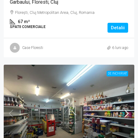
Garbaului, Floresti, Cluj
Florești, Cluj Metropolitan Area, Cluj, Romania
67
m²
SPATII COMERCIALE
Detalii
Case Floresti
6 luni ago
DE INCHIRIAT