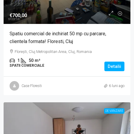
€700,00
Spatiu comercial de inchiriat 50 mp cu parcare,
clientela formata! Floresti, Cluj
Florești, Cluj Metropolitan Area, Cluj, Romania
1
50
m²
SPATII COMERCIALE
Detalii
Case Floresti
6 luni ago
DE VANZARE