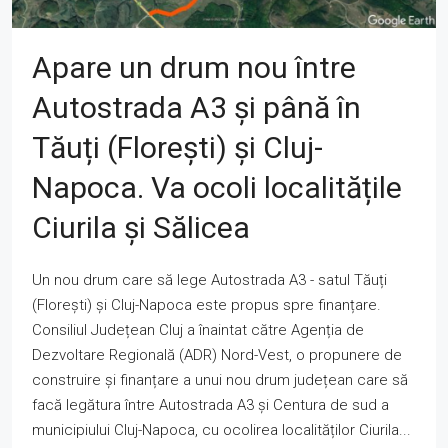
Apare un drum nou între
Autostrada A3 și până în
Tăuți (Florești) și Cluj-
Napoca. Va ocoli localitățile
Ciurila și Sălicea
Un nou drum care să lege Autostrada A3 - satul Tăuți
(Florești) și Cluj-Napoca este propus spre finanțare.
Consiliul Județean Cluj a înaintat către Agenția de
Dezvoltare Regională (ADR) Nord-Vest, o propunere de
construire și finanțare a unui nou drum județean care să
facă legătura între Autostrada A3 și Centura de sud a
municipiului Cluj-Napoca, cu ocolirea localităților Ciurila...